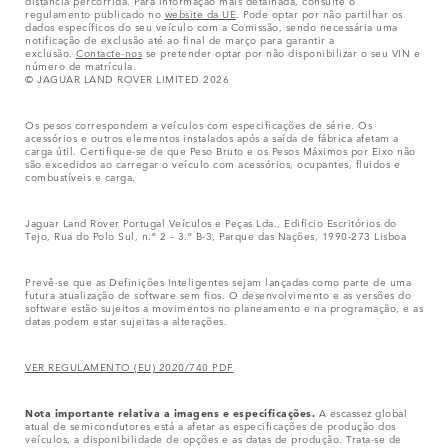
distância percorrida. Para informação mais detalhada, consulte o
regulamento publicado no
website da UE
. Pode optar por não partilhar os
dados específicos do seu veículo com a Comissão, sendo necessária uma
notificação de exclusão até ao final de março para garantir a
exclusão.
Contacte-nos
se pretender optar por não disponibilizar o seu VIN e
número de matrícula.
© JAGUAR LAND ROVER LIMITED 2026
Os pesos correspondem a veículos com especificações de série. Os
acessórios e outros elementos instalados após a saída de fábrica afetam a
carga útil. Certifique-se de que Peso Bruto e os Pesos Máximos por Eixo não
são excedidos ao carregar o veículo com acessórios, ocupantes, fluidos e
combustíveis e carga.
Jaguar Land Rover Portugal Veículos e Peças Lda., Edifício Escritórios do
Tejo, Rua do Polo Sul, n.º 2 – 3.º B-3, Parque das Nações, 1990-273 Lisboa
Prevê-se que as Definições Inteligentes sejam lançadas como parte de uma
futura atualização de software sem fios. O desenvolvimento e as versões do
software estão sujeitos a movimentos no planeamento e na programação, e as
datas podem estar sujeitas a alterações.
VER REGULAMENTO (EU) 2020/740 PDF
Nota importante relativa a imagens e especificações.
A escassez global
atual de semicondutores está a afetar as especificações de produção dos
veículos, a disponibilidade de opções e as datas de produção. Trata-se de