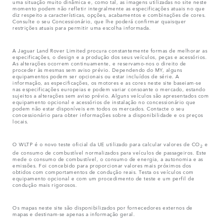
uma situação muito dinâmica e, como tal, as imagens utilizadas no site neste
momento podem não refletir integralmente as especificações atuais no que
diz respeito a características, opções, acabamentos e combinações de cores.
Consulte o seu Concessionário, que lhe poderá confirmar quaisquer
restrições atuais para permitir uma escolha informada.
A Jaguar Land Rover Limited procura constantemente formas de melhorar as
especificações, o design e a produção dos seus veículos, peças e acessórios.
As alterações ocorrem continuamente, e reservamo-nos o direito de
proceder às mesmas sem aviso prévio. Dependendo do MY, alguns
equipamentos podem ser opcionais ou estar incluídos de série. A
informação, as especificações, os motores e as cores neste site baseiam-se
nas especificações europeias e podem variar consoante o mercado, estando
sujeitos a alterações sem aviso prévio. Alguns veículos são apresentados com
equipamento opcional e acessórios de instalação no concessionário que
podem não estar disponíveis em todos os mercados. Contacte o seu
concessionário para obter informações sobre a disponibilidade e os preços
locais.
O WLTP é o novo teste oficial da UE utilizado para calcular valores de CO
e
2
de consumo de combustível normalizados para veículos de passageiros. Este
mede o consumo de combustível, o consumo de energia, a autonomia e as
emissões. Foi concebido para proporcionar valores mais próximos dos
obtidos com comportamentos de condução reais. Testa os veículos com
equipamento opcional e com um procedimento de teste e um perfil de
condução mais rigorosos.
Os mapas neste site são disponibilizados por fornecedores externos de
mapas e destinam-se apenas a informação geral.