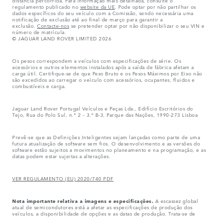
distância percorrida. Para informação mais detalhada, consulte o
regulamento publicado no
website da UE
. Pode optar por não partilhar os
dados específicos do seu veículo com a Comissão, sendo necessária uma
notificação de exclusão até ao final de março para garantir a
exclusão.
Contacte-nos
se pretender optar por não disponibilizar o seu VIN e
número de matrícula.
© JAGUAR LAND ROVER LIMITED 2026
Os pesos correspondem a veículos com especificações de série. Os
acessórios e outros elementos instalados após a saída de fábrica afetam a
carga útil. Certifique-se de que Peso Bruto e os Pesos Máximos por Eixo não
são excedidos ao carregar o veículo com acessórios, ocupantes, fluidos e
combustíveis e carga.
Jaguar Land Rover Portugal Veículos e Peças Lda., Edifício Escritórios do
Tejo, Rua do Polo Sul, n.º 2 – 3.º B-3, Parque das Nações, 1990-273 Lisboa
Prevê-se que as Definições Inteligentes sejam lançadas como parte de uma
futura atualização de software sem fios. O desenvolvimento e as versões do
software estão sujeitos a movimentos no planeamento e na programação, e as
datas podem estar sujeitas a alterações.
VER REGULAMENTO (EU) 2020/740 PDF
Nota importante relativa a imagens e especificações.
A escassez global
atual de semicondutores está a afetar as especificações de produção dos
veículos, a disponibilidade de opções e as datas de produção. Trata-se de