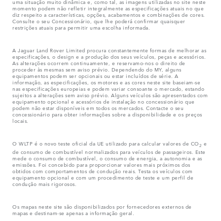
uma situação muito dinâmica e, como tal, as imagens utilizadas no site neste
momento podem não refletir integralmente as especificações atuais no que
diz respeito a características, opções, acabamentos e combinações de cores.
Consulte o seu Concessionário, que lhe poderá confirmar quaisquer
restrições atuais para permitir uma escolha informada.
A Jaguar Land Rover Limited procura constantemente formas de melhorar as
especificações, o design e a produção dos seus veículos, peças e acessórios.
As alterações ocorrem continuamente, e reservamo-nos o direito de
proceder às mesmas sem aviso prévio. Dependendo do MY, alguns
equipamentos podem ser opcionais ou estar incluídos de série. A
informação, as especificações, os motores e as cores neste site baseiam-se
nas especificações europeias e podem variar consoante o mercado, estando
sujeitos a alterações sem aviso prévio. Alguns veículos são apresentados com
equipamento opcional e acessórios de instalação no concessionário que
podem não estar disponíveis em todos os mercados. Contacte o seu
concessionário para obter informações sobre a disponibilidade e os preços
locais.
O WLTP é o novo teste oficial da UE utilizado para calcular valores de CO
e
2
de consumo de combustível normalizados para veículos de passageiros. Este
mede o consumo de combustível, o consumo de energia, a autonomia e as
emissões. Foi concebido para proporcionar valores mais próximos dos
obtidos com comportamentos de condução reais. Testa os veículos com
equipamento opcional e com um procedimento de teste e um perfil de
condução mais rigorosos.
Os mapas neste site são disponibilizados por fornecedores externos de
mapas e destinam-se apenas a informação geral.