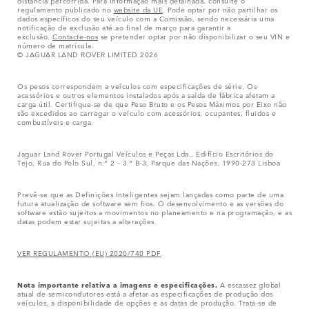
distância percorrida. Para informação mais detalhada, consulte o
regulamento publicado no
website da UE
. Pode optar por não partilhar os
dados específicos do seu veículo com a Comissão, sendo necessária uma
notificação de exclusão até ao final de março para garantir a
exclusão.
Contacte-nos
se pretender optar por não disponibilizar o seu VIN e
número de matrícula.
© JAGUAR LAND ROVER LIMITED 2026
Os pesos correspondem a veículos com especificações de série. Os
acessórios e outros elementos instalados após a saída de fábrica afetam a
carga útil. Certifique-se de que Peso Bruto e os Pesos Máximos por Eixo não
são excedidos ao carregar o veículo com acessórios, ocupantes, fluidos e
combustíveis e carga.
Jaguar Land Rover Portugal Veículos e Peças Lda., Edifício Escritórios do
Tejo, Rua do Polo Sul, n.º 2 – 3.º B-3, Parque das Nações, 1990-273 Lisboa
Prevê-se que as Definições Inteligentes sejam lançadas como parte de uma
futura atualização de software sem fios. O desenvolvimento e as versões do
software estão sujeitos a movimentos no planeamento e na programação, e as
datas podem estar sujeitas a alterações.
VER REGULAMENTO (EU) 2020/740 PDF
Nota importante relativa a imagens e especificações.
A escassez global
atual de semicondutores está a afetar as especificações de produção dos
veículos, a disponibilidade de opções e as datas de produção. Trata-se de