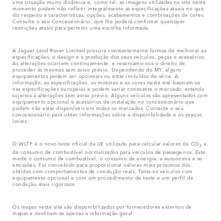
uma situação muito dinâmica e, como tal, as imagens utilizadas no site neste
momento podem não refletir integralmente as especificações atuais no que
diz respeito a características, opções, acabamentos e combinações de cores.
Consulte o seu Concessionário, que lhe poderá confirmar quaisquer
restrições atuais para permitir uma escolha informada.
A Jaguar Land Rover Limited procura constantemente formas de melhorar as
especificações, o design e a produção dos seus veículos, peças e acessórios.
As alterações ocorrem continuamente, e reservamo-nos o direito de
proceder às mesmas sem aviso prévio. Dependendo do MY, alguns
equipamentos podem ser opcionais ou estar incluídos de série. A
informação, as especificações, os motores e as cores neste site baseiam-se
nas especificações europeias e podem variar consoante o mercado, estando
sujeitos a alterações sem aviso prévio. Alguns veículos são apresentados com
equipamento opcional e acessórios de instalação no concessionário que
podem não estar disponíveis em todos os mercados. Contacte o seu
concessionário para obter informações sobre a disponibilidade e os preços
locais.
O WLTP é o novo teste oficial da UE utilizado para calcular valores de CO
e
2
de consumo de combustível normalizados para veículos de passageiros. Este
mede o consumo de combustível, o consumo de energia, a autonomia e as
emissões. Foi concebido para proporcionar valores mais próximos dos
obtidos com comportamentos de condução reais. Testa os veículos com
equipamento opcional e com um procedimento de teste e um perfil de
condução mais rigorosos.
Os mapas neste site são disponibilizados por fornecedores externos de
mapas e destinam-se apenas a informação geral.