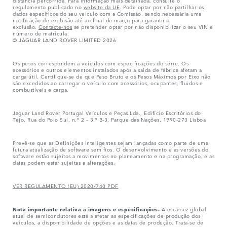
distância percorrida. Para informação mais detalhada, consulte o
regulamento publicado no
website da UE
. Pode optar por não partilhar os
dados específicos do seu veículo com a Comissão, sendo necessária uma
notificação de exclusão até ao final de março para garantir a
exclusão.
Contacte-nos
se pretender optar por não disponibilizar o seu VIN e
número de matrícula.
© JAGUAR LAND ROVER LIMITED 2026
Os pesos correspondem a veículos com especificações de série. Os
acessórios e outros elementos instalados após a saída de fábrica afetam a
carga útil. Certifique-se de que Peso Bruto e os Pesos Máximos por Eixo não
são excedidos ao carregar o veículo com acessórios, ocupantes, fluidos e
combustíveis e carga.
Jaguar Land Rover Portugal Veículos e Peças Lda., Edifício Escritórios do
Tejo, Rua do Polo Sul, n.º 2 – 3.º B-3, Parque das Nações, 1990-273 Lisboa
Prevê-se que as Definições Inteligentes sejam lançadas como parte de uma
futura atualização de software sem fios. O desenvolvimento e as versões do
software estão sujeitos a movimentos no planeamento e na programação, e as
datas podem estar sujeitas a alterações.
VER REGULAMENTO (EU) 2020/740 PDF
Nota importante relativa a imagens e especificações.
A escassez global
atual de semicondutores está a afetar as especificações de produção dos
veículos, a disponibilidade de opções e as datas de produção. Trata-se de