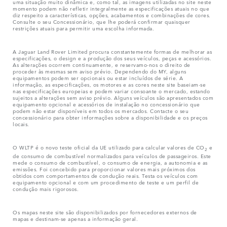
uma situação muito dinâmica e, como tal, as imagens utilizadas no site neste
momento podem não refletir integralmente as especificações atuais no que
diz respeito a características, opções, acabamentos e combinações de cores.
Consulte o seu Concessionário, que lhe poderá confirmar quaisquer
restrições atuais para permitir uma escolha informada.
A Jaguar Land Rover Limited procura constantemente formas de melhorar as
especificações, o design e a produção dos seus veículos, peças e acessórios.
As alterações ocorrem continuamente, e reservamo-nos o direito de
proceder às mesmas sem aviso prévio. Dependendo do MY, alguns
equipamentos podem ser opcionais ou estar incluídos de série. A
informação, as especificações, os motores e as cores neste site baseiam-se
nas especificações europeias e podem variar consoante o mercado, estando
sujeitos a alterações sem aviso prévio. Alguns veículos são apresentados com
equipamento opcional e acessórios de instalação no concessionário que
podem não estar disponíveis em todos os mercados. Contacte o seu
concessionário para obter informações sobre a disponibilidade e os preços
locais.
O WLTP é o novo teste oficial da UE utilizado para calcular valores de CO
e
2
de consumo de combustível normalizados para veículos de passageiros. Este
mede o consumo de combustível, o consumo de energia, a autonomia e as
emissões. Foi concebido para proporcionar valores mais próximos dos
obtidos com comportamentos de condução reais. Testa os veículos com
equipamento opcional e com um procedimento de teste e um perfil de
condução mais rigorosos.
Os mapas neste site são disponibilizados por fornecedores externos de
mapas e destinam-se apenas a informação geral.