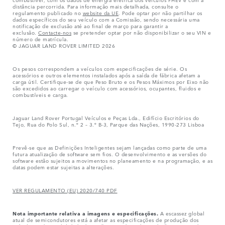
distância percorrida. Para informação mais detalhada, consulte o
regulamento publicado no
website da UE
. Pode optar por não partilhar os
dados específicos do seu veículo com a Comissão, sendo necessária uma
notificação de exclusão até ao final de março para garantir a
exclusão.
Contacte-nos
se pretender optar por não disponibilizar o seu VIN e
número de matrícula.
© JAGUAR LAND ROVER LIMITED 2026
Os pesos correspondem a veículos com especificações de série. Os
acessórios e outros elementos instalados após a saída de fábrica afetam a
carga útil. Certifique-se de que Peso Bruto e os Pesos Máximos por Eixo não
são excedidos ao carregar o veículo com acessórios, ocupantes, fluidos e
combustíveis e carga.
Jaguar Land Rover Portugal Veículos e Peças Lda., Edifício Escritórios do
Tejo, Rua do Polo Sul, n.º 2 – 3.º B-3, Parque das Nações, 1990-273 Lisboa
Prevê-se que as Definições Inteligentes sejam lançadas como parte de uma
futura atualização de software sem fios. O desenvolvimento e as versões do
software estão sujeitos a movimentos no planeamento e na programação, e as
datas podem estar sujeitas a alterações.
VER REGULAMENTO (EU) 2020/740 PDF
Nota importante relativa a imagens e especificações.
A escassez global
atual de semicondutores está a afetar as especificações de produção dos