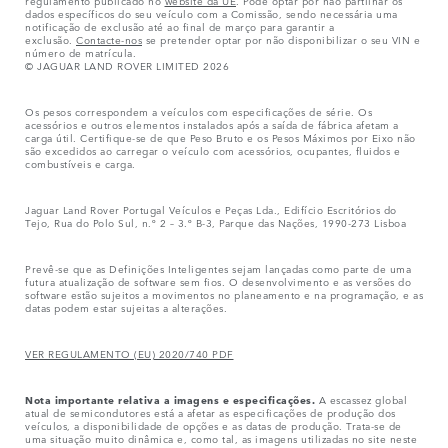
regulamento publicado no
website da UE
. Pode optar por não partilhar os
dados específicos do seu veículo com a Comissão, sendo necessária uma
notificação de exclusão até ao final de março para garantir a
exclusão.
Contacte-nos
se pretender optar por não disponibilizar o seu VIN e
número de matrícula.
© JAGUAR LAND ROVER LIMITED 2026
Os pesos correspondem a veículos com especificações de série. Os
acessórios e outros elementos instalados após a saída de fábrica afetam a
carga útil. Certifique-se de que Peso Bruto e os Pesos Máximos por Eixo não
são excedidos ao carregar o veículo com acessórios, ocupantes, fluidos e
combustíveis e carga.
Jaguar Land Rover Portugal Veículos e Peças Lda., Edifício Escritórios do
Tejo, Rua do Polo Sul, n.º 2 – 3.º B-3, Parque das Nações, 1990-273 Lisboa
Prevê-se que as Definições Inteligentes sejam lançadas como parte de uma
futura atualização de software sem fios. O desenvolvimento e as versões do
software estão sujeitos a movimentos no planeamento e na programação, e as
datas podem estar sujeitas a alterações.
VER REGULAMENTO (EU) 2020/740 PDF
Nota importante relativa a imagens e especificações.
A escassez global
atual de semicondutores está a afetar as especificações de produção dos
veículos, a disponibilidade de opções e as datas de produção. Trata-se de
uma situação muito dinâmica e, como tal, as imagens utilizadas no site neste