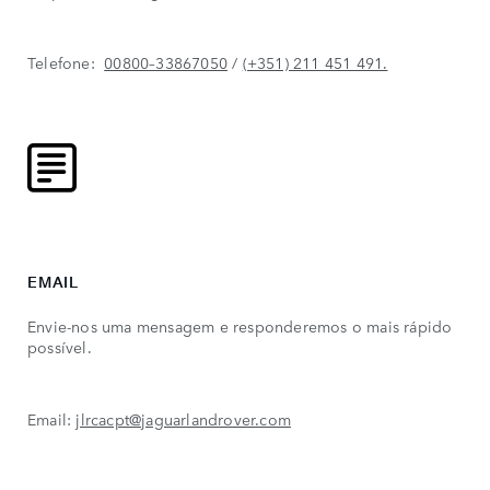
Telefone:
00800–33867050
/
(+351) 211 451 491.
EMAIL
Envie-nos uma mensagem e responderemos o mais rápido
possível.
Email:
jlrcacpt@jaguarlandrover.com