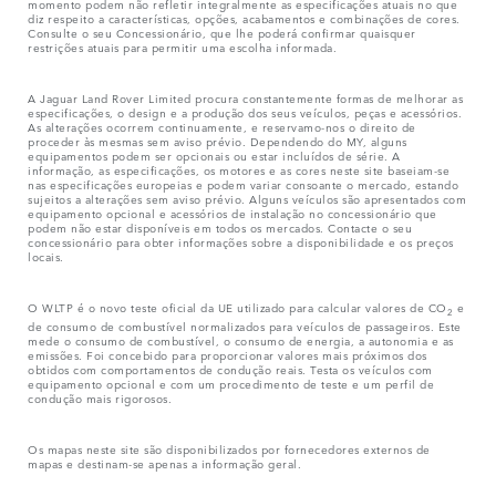
momento podem não refletir integralmente as especificações atuais no que
diz respeito a características, opções, acabamentos e combinações de cores.
Consulte o seu Concessionário, que lhe poderá confirmar quaisquer
restrições atuais para permitir uma escolha informada.
A Jaguar Land Rover Limited procura constantemente formas de melhorar as
especificações, o design e a produção dos seus veículos, peças e acessórios.
As alterações ocorrem continuamente, e reservamo-nos o direito de
proceder às mesmas sem aviso prévio. Dependendo do MY, alguns
equipamentos podem ser opcionais ou estar incluídos de série. A
informação, as especificações, os motores e as cores neste site baseiam-se
nas especificações europeias e podem variar consoante o mercado, estando
sujeitos a alterações sem aviso prévio. Alguns veículos são apresentados com
equipamento opcional e acessórios de instalação no concessionário que
podem não estar disponíveis em todos os mercados. Contacte o seu
concessionário para obter informações sobre a disponibilidade e os preços
locais.
O WLTP é o novo teste oficial da UE utilizado para calcular valores de CO
e
2
de consumo de combustível normalizados para veículos de passageiros. Este
mede o consumo de combustível, o consumo de energia, a autonomia e as
emissões. Foi concebido para proporcionar valores mais próximos dos
obtidos com comportamentos de condução reais. Testa os veículos com
equipamento opcional e com um procedimento de teste e um perfil de
condução mais rigorosos.
Os mapas neste site são disponibilizados por fornecedores externos de
mapas e destinam-se apenas a informação geral.