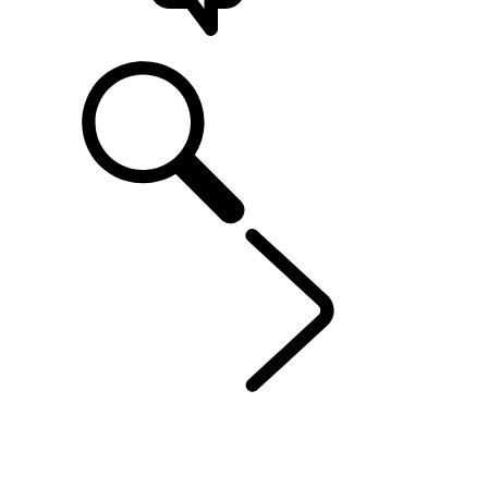
ASSISTÊNCIA
DEFENDER 90
...
PA
PANORÂMICA
GALERIA
MODELOS E ESPECIFICAÇÕES
PERSONALIZAÇÃO