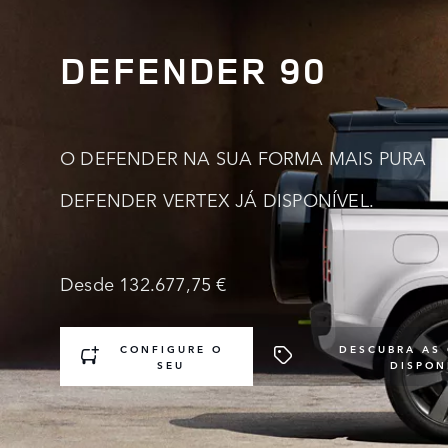
DEFENDER 90
0
O DEFENDER NA SUA FORMA MAIS PURA
0
1
DEFENDER VERTEX JÁ DISPONÍVEL.
1
2
0
Desde 132.677,75 €
0
2
3
0
1
CONFIGURE O
1
DESCUBRA AS
3
4
1
SEU
DISPON
2
2