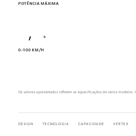
5
POTÊNCIA MÁXIMA
6
0
6,0
,
s
0–100 KM/H
Os valores apresentados refletem as especificações de vários modelos. 
DESIGN
TECNOLOGIA
CAPACIDADE
VERTEX