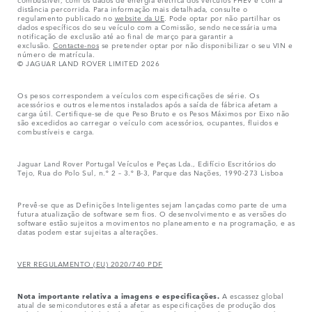
distância percorrida. Para informação mais detalhada, consulte o
regulamento publicado no
website da UE
. Pode optar por não partilhar os
dados específicos do seu veículo com a Comissão, sendo necessária uma
notificação de exclusão até ao final de março para garantir a
exclusão.
Contacte-nos
se pretender optar por não disponibilizar o seu VIN e
número de matrícula.
© JAGUAR LAND ROVER LIMITED 2026
Os pesos correspondem a veículos com especificações de série. Os
acessórios e outros elementos instalados após a saída de fábrica afetam a
carga útil. Certifique-se de que Peso Bruto e os Pesos Máximos por Eixo não
são excedidos ao carregar o veículo com acessórios, ocupantes, fluidos e
combustíveis e carga.
Jaguar Land Rover Portugal Veículos e Peças Lda., Edifício Escritórios do
Tejo, Rua do Polo Sul, n.º 2 – 3.º B-3, Parque das Nações, 1990-273 Lisboa
Prevê-se que as Definições Inteligentes sejam lançadas como parte de uma
futura atualização de software sem fios. O desenvolvimento e as versões do
software estão sujeitos a movimentos no planeamento e na programação, e as
datas podem estar sujeitas a alterações.
VER REGULAMENTO (EU) 2020/740 PDF
Nota importante relativa a imagens e especificações.
A escassez global
atual de semicondutores está a afetar as especificações de produção dos