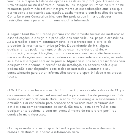
veículos, a disponibilidade de opções e as datas de produção. Trata-se de
uma situação muito dinâmica e, como tal, as imagens utilizadas no site neste
momento podem não refletir integralmente as especificações atuais no que
diz respeito a características, opções, acabamentos e combinações de cores.
Consulte o seu Concessionário, que lhe poderá confirmar quaisquer
restrições atuais para permitir uma escolha informada.
A Jaguar Land Rover Limited procura constantemente formas de melhorar as
especificações, o design e a produção dos seus veículos, peças e acessórios.
As alterações ocorrem continuamente, e reservamo-nos o direito de
proceder às mesmas sem aviso prévio. Dependendo do MY, alguns
equipamentos podem ser opcionais ou estar incluídos de série. A
informação, as especificações, os motores e as cores neste site baseiam-se
nas especificações europeias e podem variar consoante o mercado, estando
sujeitos a alterações sem aviso prévio. Alguns veículos são apresentados com
equipamento opcional e acessórios de instalação no concessionário que
podem não estar disponíveis em todos os mercados. Contacte o seu
concessionário para obter informações sobre a disponibilidade e os preços
locais.
O WLTP é o novo teste oficial da UE utilizado para calcular valores de CO
e
2
de consumo de combustível normalizados para veículos de passageiros. Este
mede o consumo de combustível, o consumo de energia, a autonomia e as
emissões. Foi concebido para proporcionar valores mais próximos dos
obtidos com comportamentos de condução reais. Testa os veículos com
equipamento opcional e com um procedimento de teste e um perfil de
condução mais rigorosos.
Os mapas neste site são disponibilizados por fornecedores externos de
mapas e destinam-se apenas a informação geral.