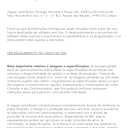
Jaguar Land Rover Portugal Veículos e Peças Lda., Edifício Escritórios do
Tejo, Rua do Polo Sul, n.º 2 – 3.º B-3, Parque das Nações, 1990-273 Lisboa
Prevê-se que as Definições Inteligentes sejam lançadas como parte de uma
futura atualização de software sem fios. O desenvolvimento e as versões do
software estão sujeitos a movimentos no planeamento e na programação, e as
datas podem estar sujeitas a alterações.
VER REGULAMENTO (EU) 2020/740 PDF
Nota importante relativa a imagens e especificações.
A escassez global
atual de semicondutores está a afetar as especificações de produção dos
veículos, a disponibilidade de opções e as datas de produção. Trata-se de
uma situação muito dinâmica e, como tal, as imagens utilizadas no site neste
momento podem não refletir integralmente as especificações atuais no que
diz respeito a características, opções, acabamentos e combinações de cores.
Consulte o seu Concessionário, que lhe poderá confirmar quaisquer
restrições atuais para permitir uma escolha informada.
A Jaguar Land Rover Limited procura constantemente formas de melhorar as
especificações, o design e a produção dos seus veículos, peças e acessórios.
As alterações ocorrem continuamente, e reservamo-nos o direito de
proceder às mesmas sem aviso prévio. Dependendo do MY, alguns
equipamentos podem ser opcionais ou estar incluídos de série. A
informação, as especificações, os motores e as cores neste site baseiam-se
nas especificações europeias e podem variar consoante o mercado, estando