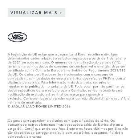
VISUALIZAR MAIS
A legislação da UE exige que a Jaguar Land Rover recolha e divulgue
determinados dados relativos a veículos registados a partir de 1 de janeiro
de 2021 ou após esta data. O número de identificação do veículo (VIN),
juntamente com os dados do consumo de combustível e energia, deve ser
partilhado com a Comissão Europeia no âmbito do Regulamento 2021/392
da UE. Os dados partilhados estão relacionados com o consumo de
combustível, com os dados de energia elétrica dos veículos PHEV e com a
distância percorrida. Para informação mais detalhada, consulte o
regulamento publicado no
website da UE
. Pode optar por não partilhar os
dados específicos do seu veículo com a Comissão, sendo necessária uma
notificação de exclusão até ao final de março para garantir a
exclusão.
Contacte-nos
se pretender optar por não disponibilizar o seu VIN e
número de matrícula.
© JAGUAR LAND ROVER LIMITED 2026
Os pesos correspondem a veículos com especificações de série. Os
acessórios e outros elementos instalados após a saída de fábrica afetam a
carga útil. Certifique-se de que Peso Bruto e os Pesos Máximos por Eixo não
são excedidos ao carregar o veículo com acessórios, ocupantes, fluidos e
combustíveis e carga.