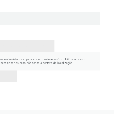
CTE UM CONCESSIONÁRIO
ncessionário local para adquirir este acessório. Utilize o nosso
oncessionários caso não tenha a certeza da localização.
R PARA