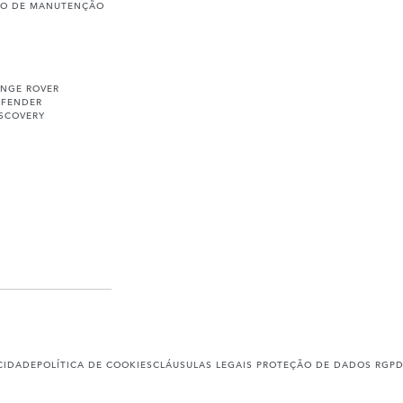
ÇO DE MANUTENÇÃO
ANGE ROVER
EFENDER
ISCOVERY
ACIDADE
POLÍTICA DE COOKIES
CLÁUSULAS LEGAIS PROTEÇÃO DE DADOS RGP