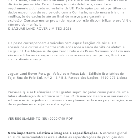
distância percorrida. Para informação mais detalhada, consulte o
regulamento publicado no
website da UE
. Pode optar por não partilhar os
dados específicos do seu veículo com a Comissão, sendo necessária uma
notificação de exclusão até ao final de março para garantir a
exclusão.
Contacte-nos
se pretender optar por não disponibilizar o seu VIN e
número de matrícula.
© JAGUAR LAND ROVER LIMITED 2026
Os pesos correspondem a veículos com especificações de série. Os
acessórios e outros elementos instalados após a saída de fábrica afetam a
carga útil. Certifique-se de que Peso Bruto e os Pesos Máximos por Eixo não
são excedidos ao carregar o veículo com acessórios, ocupantes, fluidos e
combustíveis e carga.
Jaguar Land Rover Portugal Veículos e Peças Lda., Edifício Escritórios do
Tejo, Rua do Polo Sul, n.º 2 – 3.º B-3, Parque das Nações, 1990-273 Lisboa
Prevê-se que as Definições Inteligentes sejam lançadas como parte de uma
futura atualização de software sem fios. O desenvolvimento e as versões do
software estão sujeitos a movimentos no planeamento e na programação, e as
datas podem estar sujeitas a alterações.
VER REGULAMENTO (EU) 2020/740 PDF
Nota importante relativa a imagens e especificações.
A escassez global
atual de semicondutores está a afetar as especificações de produção dos