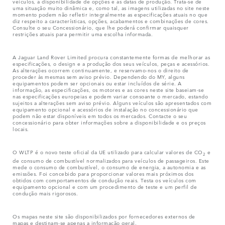
veículos, a disponibilidade de opções e as datas de produção. Trata-se de
uma situação muito dinâmica e, como tal, as imagens utilizadas no site neste
momento podem não refletir integralmente as especificações atuais no que
diz respeito a características, opções, acabamentos e combinações de cores.
Consulte o seu Concessionário, que lhe poderá confirmar quaisquer
restrições atuais para permitir uma escolha informada.
A Jaguar Land Rover Limited procura constantemente formas de melhorar as
especificações, o design e a produção dos seus veículos, peças e acessórios.
As alterações ocorrem continuamente, e reservamo-nos o direito de
proceder às mesmas sem aviso prévio. Dependendo do MY, alguns
equipamentos podem ser opcionais ou estar incluídos de série. A
informação, as especificações, os motores e as cores neste site baseiam-se
nas especificações europeias e podem variar consoante o mercado, estando
sujeitos a alterações sem aviso prévio. Alguns veículos são apresentados com
equipamento opcional e acessórios de instalação no concessionário que
podem não estar disponíveis em todos os mercados. Contacte o seu
concessionário para obter informações sobre a disponibilidade e os preços
locais.
O WLTP é o novo teste oficial da UE utilizado para calcular valores de CO
e
2
de consumo de combustível normalizados para veículos de passageiros. Este
mede o consumo de combustível, o consumo de energia, a autonomia e as
emissões. Foi concebido para proporcionar valores mais próximos dos
obtidos com comportamentos de condução reais. Testa os veículos com
equipamento opcional e com um procedimento de teste e um perfil de
condução mais rigorosos.
Os mapas neste site são disponibilizados por fornecedores externos de
mapas e destinam-se apenas a informação geral.