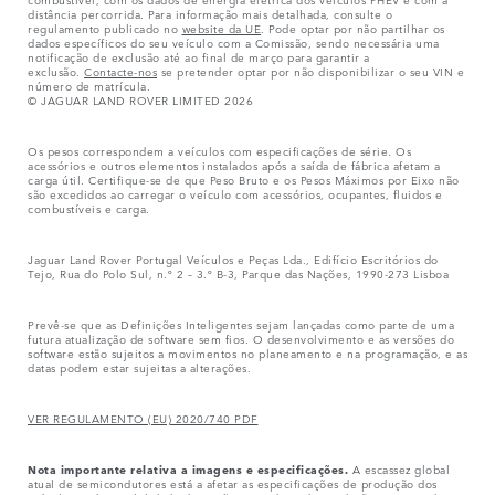
distância percorrida. Para informação mais detalhada, consulte o
regulamento publicado no
website da UE
. Pode optar por não partilhar os
dados específicos do seu veículo com a Comissão, sendo necessária uma
notificação de exclusão até ao final de março para garantir a
exclusão.
Contacte-nos
se pretender optar por não disponibilizar o seu VIN e
número de matrícula.
© JAGUAR LAND ROVER LIMITED 2026
Os pesos correspondem a veículos com especificações de série. Os
acessórios e outros elementos instalados após a saída de fábrica afetam a
carga útil. Certifique-se de que Peso Bruto e os Pesos Máximos por Eixo não
são excedidos ao carregar o veículo com acessórios, ocupantes, fluidos e
combustíveis e carga.
Jaguar Land Rover Portugal Veículos e Peças Lda., Edifício Escritórios do
Tejo, Rua do Polo Sul, n.º 2 – 3.º B-3, Parque das Nações, 1990-273 Lisboa
Prevê-se que as Definições Inteligentes sejam lançadas como parte de uma
futura atualização de software sem fios. O desenvolvimento e as versões do
software estão sujeitos a movimentos no planeamento e na programação, e as
datas podem estar sujeitas a alterações.
VER REGULAMENTO (EU) 2020/740 PDF
Nota importante relativa a imagens e especificações.
A escassez global
atual de semicondutores está a afetar as especificações de produção dos