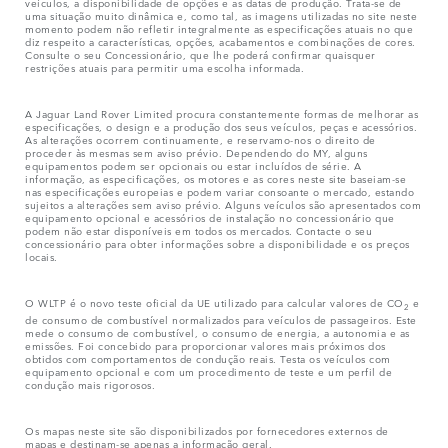
veículos, a disponibilidade de opções e as datas de produção. Trata-se de
uma situação muito dinâmica e, como tal, as imagens utilizadas no site neste
momento podem não refletir integralmente as especificações atuais no que
diz respeito a características, opções, acabamentos e combinações de cores.
Consulte o seu Concessionário, que lhe poderá confirmar quaisquer
restrições atuais para permitir uma escolha informada.
A Jaguar Land Rover Limited procura constantemente formas de melhorar as
especificações, o design e a produção dos seus veículos, peças e acessórios.
As alterações ocorrem continuamente, e reservamo-nos o direito de
proceder às mesmas sem aviso prévio. Dependendo do MY, alguns
equipamentos podem ser opcionais ou estar incluídos de série. A
informação, as especificações, os motores e as cores neste site baseiam-se
nas especificações europeias e podem variar consoante o mercado, estando
sujeitos a alterações sem aviso prévio. Alguns veículos são apresentados com
equipamento opcional e acessórios de instalação no concessionário que
podem não estar disponíveis em todos os mercados. Contacte o seu
concessionário para obter informações sobre a disponibilidade e os preços
locais.
O WLTP é o novo teste oficial da UE utilizado para calcular valores de CO
e
2
de consumo de combustível normalizados para veículos de passageiros. Este
mede o consumo de combustível, o consumo de energia, a autonomia e as
emissões. Foi concebido para proporcionar valores mais próximos dos
obtidos com comportamentos de condução reais. Testa os veículos com
equipamento opcional e com um procedimento de teste e um perfil de
condução mais rigorosos.
Os mapas neste site são disponibilizados por fornecedores externos de
mapas e destinam-se apenas a informação geral.