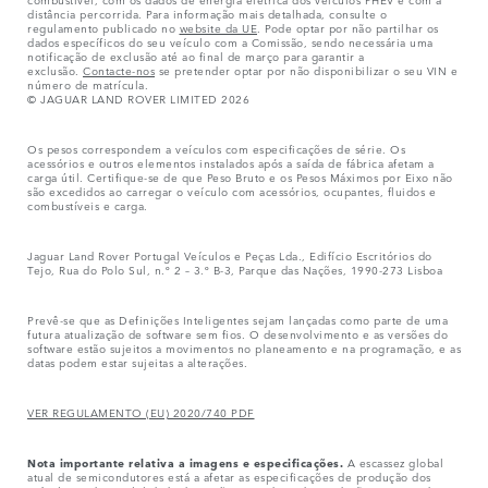
distância percorrida. Para informação mais detalhada, consulte o
regulamento publicado no
website da UE
. Pode optar por não partilhar os
dados específicos do seu veículo com a Comissão, sendo necessária uma
notificação de exclusão até ao final de março para garantir a
exclusão.
Contacte-nos
se pretender optar por não disponibilizar o seu VIN e
número de matrícula.
© JAGUAR LAND ROVER LIMITED 2026
Os pesos correspondem a veículos com especificações de série. Os
acessórios e outros elementos instalados após a saída de fábrica afetam a
carga útil. Certifique-se de que Peso Bruto e os Pesos Máximos por Eixo não
são excedidos ao carregar o veículo com acessórios, ocupantes, fluidos e
combustíveis e carga.
Jaguar Land Rover Portugal Veículos e Peças Lda., Edifício Escritórios do
Tejo, Rua do Polo Sul, n.º 2 – 3.º B-3, Parque das Nações, 1990-273 Lisboa
Prevê-se que as Definições Inteligentes sejam lançadas como parte de uma
futura atualização de software sem fios. O desenvolvimento e as versões do
software estão sujeitos a movimentos no planeamento e na programação, e as
datas podem estar sujeitas a alterações.
VER REGULAMENTO (EU) 2020/740 PDF
Nota importante relativa a imagens e especificações.
A escassez global
atual de semicondutores está a afetar as especificações de produção dos