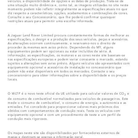
veículos, a disponibilidade de opções e as datas de produção. Trata-se de
uma situação muito dinâmica e, como tal, as imagens utilizadas no site neste
momento podem não refletir integralmente as especificações atuais no que
diz respeito a características, opções, acabamentos e combinações de cores.
Consulte o seu Concessionário, que lhe poderá confirmar quaisquer
restrições atuais para permitir uma escolha informada.
A Jaguar Land Rover Limited procura constantemente formas de melhorar as
especificações, o design e a produção dos seus veículos, peças e acessórios.
As alterações ocorrem continuamente, e reservamo-nos o direito de
proceder às mesmas sem aviso prévio. Dependendo do MY, alguns
equipamentos podem ser opcionais ou estar incluídos de série. A
informação, as especificações, os motores e as cores neste site baseiam-se
nas especificações europeias e podem variar consoante o mercado, estando
sujeitos a alterações sem aviso prévio. Alguns veículos são apresentados com
equipamento opcional e acessórios de instalação no concessionário que
podem não estar disponíveis em todos os mercados. Contacte o seu
concessionário para obter informações sobre a disponibilidade e os preços
locais.
O WLTP é o novo teste oficial da UE utilizado para calcular valores de CO
e
2
de consumo de combustível normalizados para veículos de passageiros. Este
mede o consumo de combustível, o consumo de energia, a autonomia e as
emissões. Foi concebido para proporcionar valores mais próximos dos
obtidos com comportamentos de condução reais. Testa os veículos com
equipamento opcional e com um procedimento de teste e um perfil de
condução mais rigorosos.
Os mapas neste site são disponibilizados por fornecedores externos de
mapas e destinam-se apenas a informação geral.