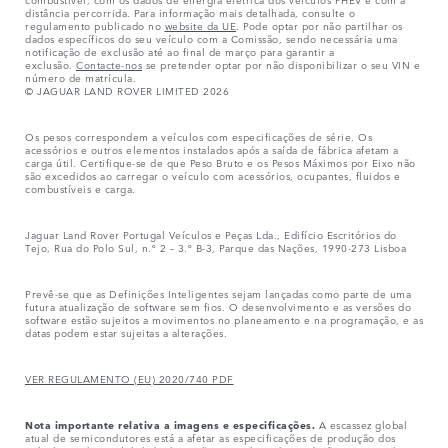
distância percorrida. Para informação mais detalhada, consulte o
regulamento publicado no
website da UE
. Pode optar por não partilhar os
dados específicos do seu veículo com a Comissão, sendo necessária uma
notificação de exclusão até ao final de março para garantir a
exclusão.
Contacte-nos
se pretender optar por não disponibilizar o seu VIN e
número de matrícula.
© JAGUAR LAND ROVER LIMITED 2026
Os pesos correspondem a veículos com especificações de série. Os
acessórios e outros elementos instalados após a saída de fábrica afetam a
carga útil. Certifique-se de que Peso Bruto e os Pesos Máximos por Eixo não
são excedidos ao carregar o veículo com acessórios, ocupantes, fluidos e
combustíveis e carga.
Jaguar Land Rover Portugal Veículos e Peças Lda., Edifício Escritórios do
Tejo, Rua do Polo Sul, n.º 2 – 3.º B-3, Parque das Nações, 1990-273 Lisboa
Prevê-se que as Definições Inteligentes sejam lançadas como parte de uma
futura atualização de software sem fios. O desenvolvimento e as versões do
software estão sujeitos a movimentos no planeamento e na programação, e as
datas podem estar sujeitas a alterações.
VER REGULAMENTO (EU) 2020/740 PDF
Nota importante relativa a imagens e especificações.
A escassez global
atual de semicondutores está a afetar as especificações de produção dos