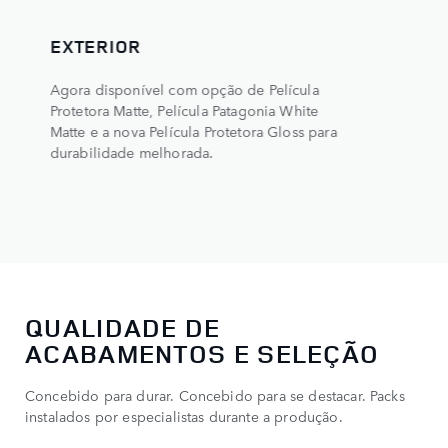
INTERIOR
Os materiais modernos e resistentes dos
bancos, incluindo o novo couro Windsor e
os materiais em Forged Textile ou
TM
Ultrafabrics
, com uma travessa com
acabamento Lacado para durabilidade
maximizada.
QUALIDADE DE
ACABAMENTOS E SELEÇÃO
Concebido para durar. Concebido para se destacar. Packs
instalados por especialistas durante a produção.