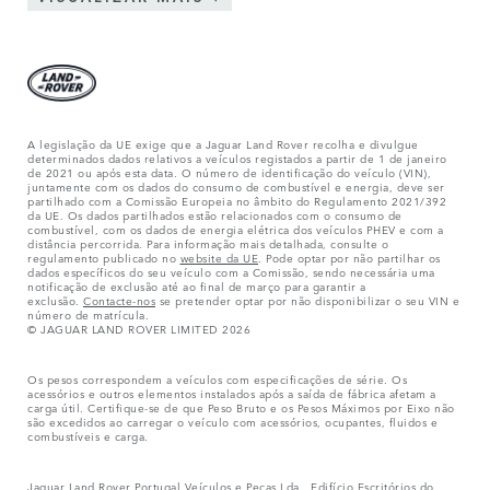
A legislação da UE exige que a Jaguar Land Rover recolha e divulgue
determinados dados relativos a veículos registados a partir de 1 de janeiro
de 2021 ou após esta data. O número de identificação do veículo (VIN),
juntamente com os dados do consumo de combustível e energia, deve ser
partilhado com a Comissão Europeia no âmbito do Regulamento 2021/392
da UE. Os dados partilhados estão relacionados com o consumo de
combustível, com os dados de energia elétrica dos veículos PHEV e com a
distância percorrida. Para informação mais detalhada, consulte o
regulamento publicado no
website da UE
. Pode optar por não partilhar os
dados específicos do seu veículo com a Comissão, sendo necessária uma
notificação de exclusão até ao final de março para garantir a
exclusão.
Contacte-nos
se pretender optar por não disponibilizar o seu VIN e
número de matrícula.
© JAGUAR LAND ROVER LIMITED 2026
Os pesos correspondem a veículos com especificações de série. Os
acessórios e outros elementos instalados após a saída de fábrica afetam a
carga útil. Certifique-se de que Peso Bruto e os Pesos Máximos por Eixo não
são excedidos ao carregar o veículo com acessórios, ocupantes, fluidos e
combustíveis e carga.
Jaguar Land Rover Portugal Veículos e Peças Lda., Edifício Escritórios do