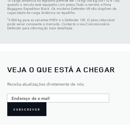
A carga dinâmica no tejadilho permite até
118 kg
/
168 kg
(
90
/
110
e
130
)
quando o veículo está equipado com pneus Todo-o-terreno e Porta
Bagagens Expedition Black. Os modelos Defender V
8
não dispõem de
capacidade de carga dinâmica no tejadilho.
4
3.000 kg
para as variantes PHEV e o Defender
130
. O peso rebocável
pode variar consoante o mercado. Contacte o seu Concessionário
Defender para informação mais detalhada.
VEJA O QUE ESTÁ A CHEGAR
Receba atualizações diretamente de nós.
SUBSCREVER