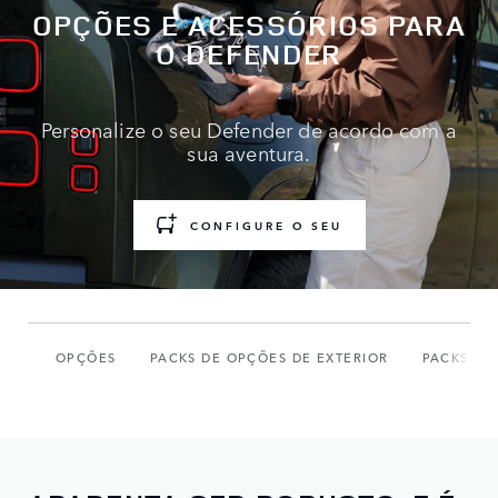
OPÇÕES E ACESSÓRIOS PARA
O DEFENDER
Personalize o seu Defender de acordo com a
sua aventura.
CONFIGURE O SEU
OPÇÕES
PACKS DE OPÇÕES DE EXTERIOR
PACKS DE