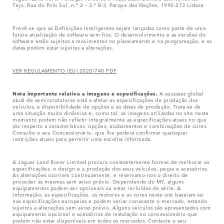
Tejo, Rua do Polo Sul, n.º 2 – 3.º B-3, Parque das Nações, 1990-273 Lisboa
Prevê-se que as Definições Inteligentes sejam lançadas como parte de uma
futura atualização de software sem fios. O desenvolvimento e as versões do
software estão sujeitos a movimentos no planeamento e na programação, e as
datas podem estar sujeitas a alterações.
VER REGULAMENTO (EU) 2020/740 PDF
Nota importante relativa a imagens e especificações.
A escassez global
atual de semicondutores está a afetar as especificações de produção dos
veículos, a disponibilidade de opções e as datas de produção. Trata-se de
uma situação muito dinâmica e, como tal, as imagens utilizadas no site neste
momento podem não refletir integralmente as especificações atuais no que
diz respeito a características, opções, acabamentos e combinações de cores.
Consulte o seu Concessionário, que lhe poderá confirmar quaisquer
restrições atuais para permitir uma escolha informada.
A Jaguar Land Rover Limited procura constantemente formas de melhorar as
especificações, o design e a produção dos seus veículos, peças e acessórios.
As alterações ocorrem continuamente, e reservamo-nos o direito de
proceder às mesmas sem aviso prévio. Dependendo do MY, alguns
equipamentos podem ser opcionais ou estar incluídos de série. A
informação, as especificações, os motores e as cores neste site baseiam-se
nas especificações europeias e podem variar consoante o mercado, estando
sujeitos a alterações sem aviso prévio. Alguns veículos são apresentados com
equipamento opcional e acessórios de instalação no concessionário que
podem não estar disponíveis em todos os mercados. Contacte o seu