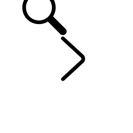
DEFENDER
...
PERSONALIZAÇÃO
EXPLORE DEFENDER 130
EXPLORE DEFENDER 110
EXPLORE DEFENDER 90
GALERIA
MODELOS E ESPECIFICAÇÕES
OPÇÕES E ACESSÓRIOS
CAMPANHAS ATUAIS
CAMPANHAS