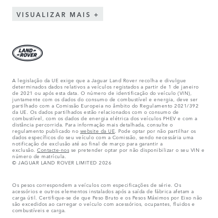
VISUALIZAR MAIS
A legislação da UE exige que a Jaguar Land Rover recolha e divulgue
determinados dados relativos a veículos registados a partir de 1 de janeiro
de 2021 ou após esta data. O número de identificação do veículo (VIN),
juntamente com os dados do consumo de combustível e energia, deve ser
partilhado com a Comissão Europeia no âmbito do Regulamento 2021/392
da UE. Os dados partilhados estão relacionados com o consumo de
combustível, com os dados de energia elétrica dos veículos PHEV e com a
distância percorrida. Para informação mais detalhada, consulte o
regulamento publicado no
website da UE
. Pode optar por não partilhar os
dados específicos do seu veículo com a Comissão, sendo necessária uma
notificação de exclusão até ao final de março para garantir a
exclusão.
Contacte-nos
se pretender optar por não disponibilizar o seu VIN e
número de matrícula.
© JAGUAR LAND ROVER LIMITED 2026
Os pesos correspondem a veículos com especificações de série. Os
acessórios e outros elementos instalados após a saída de fábrica afetam a
carga útil. Certifique-se de que Peso Bruto e os Pesos Máximos por Eixo não
são excedidos ao carregar o veículo com acessórios, ocupantes, fluidos e
combustíveis e carga.