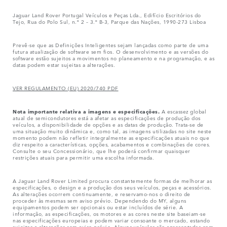
Jaguar Land Rover Portugal Veículos e Peças Lda., Edifício Escritórios do
Tejo, Rua do Polo Sul, n.º 2 – 3.º B-3, Parque das Nações, 1990-273 Lisboa
Prevê-se que as Definições Inteligentes sejam lançadas como parte de uma
futura atualização de software sem fios. O desenvolvimento e as versões do
software estão sujeitos a movimentos no planeamento e na programação, e as
datas podem estar sujeitas a alterações.
VER REGULAMENTO (EU) 2020/740 PDF
Nota importante relativa a imagens e especificações.
A escassez global
atual de semicondutores está a afetar as especificações de produção dos
veículos, a disponibilidade de opções e as datas de produção. Trata-se de
uma situação muito dinâmica e, como tal, as imagens utilizadas no site neste
momento podem não refletir integralmente as especificações atuais no que
diz respeito a características, opções, acabamentos e combinações de cores.
Consulte o seu Concessionário, que lhe poderá confirmar quaisquer
restrições atuais para permitir uma escolha informada.
A Jaguar Land Rover Limited procura constantemente formas de melhorar as
especificações, o design e a produção dos seus veículos, peças e acessórios.
As alterações ocorrem continuamente, e reservamo-nos o direito de
proceder às mesmas sem aviso prévio. Dependendo do MY, alguns
equipamentos podem ser opcionais ou estar incluídos de série. A
informação, as especificações, os motores e as cores neste site baseiam-se
nas especificações europeias e podem variar consoante o mercado, estando
sujeitos a alterações sem aviso prévio. Alguns veículos são apresentados com