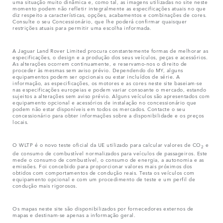
uma situação muito dinâmica e, como tal, as imagens utilizadas no site neste
momento podem não refletir integralmente as especificações atuais no que
diz respeito a características, opções, acabamentos e combinações de cores.
Consulte o seu Concessionário, que lhe poderá confirmar quaisquer
restrições atuais para permitir uma escolha informada.
A Jaguar Land Rover Limited procura constantemente formas de melhorar as
especificações, o design e a produção dos seus veículos, peças e acessórios.
As alterações ocorrem continuamente, e reservamo-nos o direito de
proceder às mesmas sem aviso prévio. Dependendo do MY, alguns
equipamentos podem ser opcionais ou estar incluídos de série. A
informação, as especificações, os motores e as cores neste site baseiam-se
nas especificações europeias e podem variar consoante o mercado, estando
sujeitos a alterações sem aviso prévio. Alguns veículos são apresentados com
equipamento opcional e acessórios de instalação no concessionário que
podem não estar disponíveis em todos os mercados. Contacte o seu
concessionário para obter informações sobre a disponibilidade e os preços
locais.
O WLTP é o novo teste oficial da UE utilizado para calcular valores de CO
e
2
de consumo de combustível normalizados para veículos de passageiros. Este
mede o consumo de combustível, o consumo de energia, a autonomia e as
emissões. Foi concebido para proporcionar valores mais próximos dos
obtidos com comportamentos de condução reais. Testa os veículos com
equipamento opcional e com um procedimento de teste e um perfil de
condução mais rigorosos.
Os mapas neste site são disponibilizados por fornecedores externos de
mapas e destinam-se apenas a informação geral.