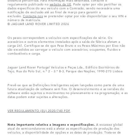
distância percorrida. Para informação mais detalhada, consulte o
regulamento publicado no
website da UE
. Pode optar por não partilhar os
dados específicos do seu veículo com a Comissão, sendo necessária uma
notificação de exclusão até ao final de março para garantir a
exclusão.
Contacte-nos
se pretender optar por não disponibilizar o seu VIN e
número de matrícula.
© JAGUAR LAND ROVER LIMITED 2026
Os pesos correspondem a veículos com especificações de série. Os
acessórios e outros elementos instalados após a saída de fábrica afetam a
carga útil. Certifique-se de que Peso Bruto e os Pesos Máximos por Eixo não
são excedidos ao carregar o veículo com acessórios, ocupantes, fluidos e
combustíveis e carga.
Jaguar Land Rover Portugal Veículos e Peças Lda., Edifício Escritórios do
Tejo, Rua do Polo Sul, n.º 2 – 3.º B-3, Parque das Nações, 1990-273 Lisboa
Prevê-se que as Definições Inteligentes sejam lançadas como parte de uma
futura atualização de software sem fios. O desenvolvimento e as versões do
software estão sujeitos a movimentos no planeamento e na programação, e as
datas podem estar sujeitas a alterações.
VER REGULAMENTO (EU) 2020/740 PDF
Nota importante relativa a imagens e especificações.
A escassez global
atual de semicondutores está a afetar as especificações de produção dos
veículos, a disponibilidade de opções e as datas de produção. Trata-se de