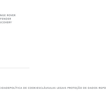
ANGE ROVER
EFENDER
ISCOVERY
ACIDADE
POLÍTICA DE COOKIES
CLÁUSULAS LEGAIS PROTEÇÃO DE DADOS RGP