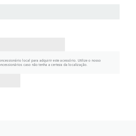
CTE UM CONCESSIONÁRIO
ncessionário local para adquirir este acessório. Utilize o nosso
oncessionários caso não tenha a certeza da localização.
R PARA