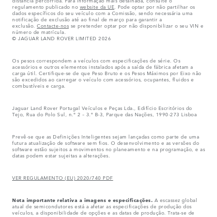
distância percorrida. Para informação mais detalhada, consulte o
regulamento publicado no
website da UE
. Pode optar por não partilhar os
dados específicos do seu veículo com a Comissão, sendo necessária uma
notificação de exclusão até ao final de março para garantir a
exclusão.
Contacte-nos
se pretender optar por não disponibilizar o seu VIN e
número de matrícula.
© JAGUAR LAND ROVER LIMITED 2026
Os pesos correspondem a veículos com especificações de série. Os
acessórios e outros elementos instalados após a saída de fábrica afetam a
carga útil. Certifique-se de que Peso Bruto e os Pesos Máximos por Eixo não
são excedidos ao carregar o veículo com acessórios, ocupantes, fluidos e
combustíveis e carga.
Jaguar Land Rover Portugal Veículos e Peças Lda., Edifício Escritórios do
Tejo, Rua do Polo Sul, n.º 2 – 3.º B-3, Parque das Nações, 1990-273 Lisboa
Prevê-se que as Definições Inteligentes sejam lançadas como parte de uma
futura atualização de software sem fios. O desenvolvimento e as versões do
software estão sujeitos a movimentos no planeamento e na programação, e as
datas podem estar sujeitas a alterações.
VER REGULAMENTO (EU) 2020/740 PDF
Nota importante relativa a imagens e especificações.
A escassez global
atual de semicondutores está a afetar as especificações de produção dos
veículos, a disponibilidade de opções e as datas de produção. Trata-se de