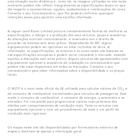
uma situação muito dinâmica e, como tal, as imagens utilizadas no site neste
momento podem não refletir integralmente as especificações atuais no que
diz respeito a características, opções, acabamentos e combinações de cores.
Consulte o seu Concessionário, que lhe poderá confirmar quaisquer
restrições atuais para permitir uma escolha informada.
A Jaguar Land Rover Limited procura constantemente formas de melhorar as
especificações, o design e a produção dos seus veículos, peças e acessórios.
As alterações ocorrem continuamente, e reservamo-nos o direito de
proceder às mesmas sem aviso prévio. Dependendo do MY, alguns
equipamentos podem ser opcionais ou estar incluídos de série. A
informação, as especificações, os motores e as cores neste site baseiam-se
nas especificações europeias e podem variar consoante o mercado, estando
sujeitos a alterações sem aviso prévio. Alguns veículos são apresentados com
equipamento opcional e acessórios de instalação no concessionário que
podem não estar disponíveis em todos os mercados. Contacte o seu
concessionário para obter informações sobre a disponibilidade e os preços
locais.
O WLTP é o novo teste oficial da UE utilizado para calcular valores de CO
e
2
de consumo de combustível normalizados para veículos de passageiros. Este
mede o consumo de combustível, o consumo de energia, a autonomia e as
emissões. Foi concebido para proporcionar valores mais próximos dos
obtidos com comportamentos de condução reais. Testa os veículos com
equipamento opcional e com um procedimento de teste e um perfil de
condução mais rigorosos.
Os mapas neste site são disponibilizados por fornecedores externos de
mapas e destinam-se apenas a informação geral.