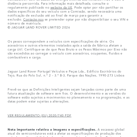
distância percorrida. Para informação mais detalhada, consulte o
regulamento publicado no
website da UE
. Pode optar por não partilhar os
dados específicos do seu veículo com a Comissão, sendo necessária uma
notificação de exclusão até ao final de março para garantir a
exclusão.
Contacte-nos
se pretender optar por não disponibilizar o seu VIN e
número de matrícula.
© JAGUAR LAND ROVER LIMITED 2026
Os pesos correspondem a veículos com especificações de série. Os
acessórios e outros elementos instalados após a saída de fábrica afetam a
carga útil. Certifique-se de que Peso Bruto e os Pesos Máximos por Eixo não
são excedidos ao carregar o veículo com acessórios, ocupantes, fluidos e
combustíveis e carga.
Jaguar Land Rover Portugal Veículos e Peças Lda., Edifício Escritórios do
Tejo, Rua do Polo Sul, n.º 2 – 3.º B-3, Parque das Nações, 1990-273 Lisboa
Prevê-se que as Definições Inteligentes sejam lançadas como parte de uma
futura atualização de software sem fios. O desenvolvimento e as versões do
software estão sujeitos a movimentos no planeamento e na programação, e as
datas podem estar sujeitas a alterações.
VER REGULAMENTO (EU) 2020/740 PDF
Nota importante relativa a imagens e especificações.
A escassez global
atual de semicondutores está a afetar as especificações de produção dos