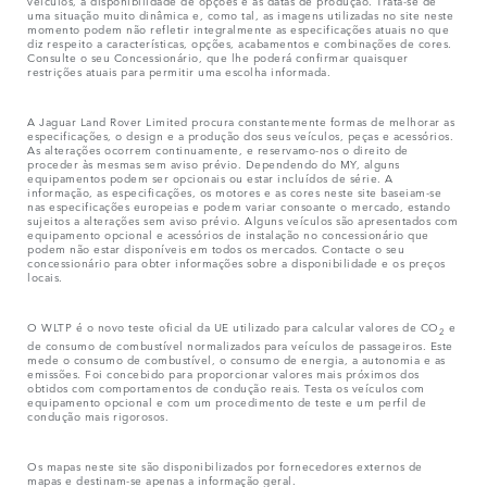
veículos, a disponibilidade de opções e as datas de produção. Trata-se de
uma situação muito dinâmica e, como tal, as imagens utilizadas no site neste
momento podem não refletir integralmente as especificações atuais no que
diz respeito a características, opções, acabamentos e combinações de cores.
Consulte o seu Concessionário, que lhe poderá confirmar quaisquer
restrições atuais para permitir uma escolha informada.
A Jaguar Land Rover Limited procura constantemente formas de melhorar as
especificações, o design e a produção dos seus veículos, peças e acessórios.
As alterações ocorrem continuamente, e reservamo-nos o direito de
proceder às mesmas sem aviso prévio. Dependendo do MY, alguns
equipamentos podem ser opcionais ou estar incluídos de série. A
informação, as especificações, os motores e as cores neste site baseiam-se
nas especificações europeias e podem variar consoante o mercado, estando
sujeitos a alterações sem aviso prévio. Alguns veículos são apresentados com
equipamento opcional e acessórios de instalação no concessionário que
podem não estar disponíveis em todos os mercados. Contacte o seu
concessionário para obter informações sobre a disponibilidade e os preços
locais.
O WLTP é o novo teste oficial da UE utilizado para calcular valores de CO
e
2
de consumo de combustível normalizados para veículos de passageiros. Este
mede o consumo de combustível, o consumo de energia, a autonomia e as
emissões. Foi concebido para proporcionar valores mais próximos dos
obtidos com comportamentos de condução reais. Testa os veículos com
equipamento opcional e com um procedimento de teste e um perfil de
condução mais rigorosos.
Os mapas neste site são disponibilizados por fornecedores externos de
mapas e destinam-se apenas a informação geral.