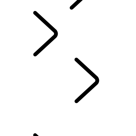
Discovery Stories
Portuguese
Discovery Stories
...
PANORÂMICA
A HISTÓRIA DO DISCOVERY
35 ANOS DE DISCOVERY
Find The Perfect Car Seat
Help Keep Your Dog Cool