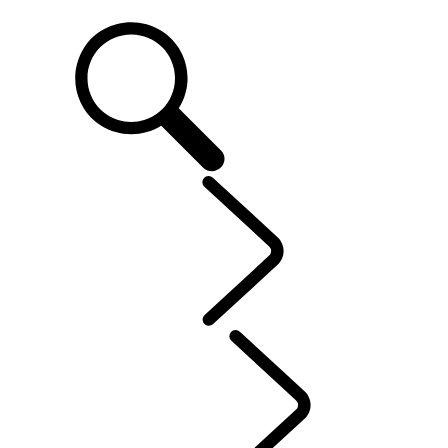
ASSISTÊNCIA
EXPLORAR
...
Discove