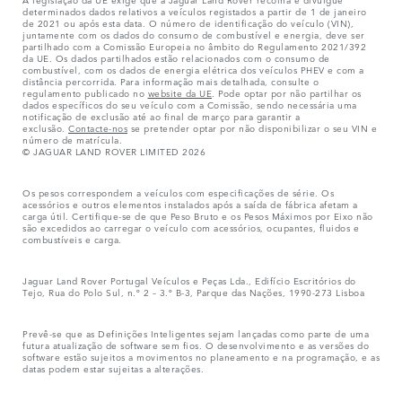
determinados dados relativos a veículos registados a partir de 1 de janeiro
de 2021 ou após esta data. O número de identificação do veículo (VIN),
juntamente com os dados do consumo de combustível e energia, deve ser
partilhado com a Comissão Europeia no âmbito do Regulamento 2021/392
da UE. Os dados partilhados estão relacionados com o consumo de
combustível, com os dados de energia elétrica dos veículos PHEV e com a
distância percorrida. Para informação mais detalhada, consulte o
regulamento publicado no
website da UE
. Pode optar por não partilhar os
dados específicos do seu veículo com a Comissão, sendo necessária uma
notificação de exclusão até ao final de março para garantir a
exclusão.
Contacte-nos
se pretender optar por não disponibilizar o seu VIN e
número de matrícula.
© JAGUAR LAND ROVER LIMITED 2026
Os pesos correspondem a veículos com especificações de série. Os
acessórios e outros elementos instalados após a saída de fábrica afetam a
carga útil. Certifique-se de que Peso Bruto e os Pesos Máximos por Eixo não
são excedidos ao carregar o veículo com acessórios, ocupantes, fluidos e
combustíveis e carga.
Jaguar Land Rover Portugal Veículos e Peças Lda., Edifício Escritórios do
Tejo, Rua do Polo Sul, n.º 2 – 3.º B-3, Parque das Nações, 1990-273 Lisboa
Prevê-se que as Definições Inteligentes sejam lançadas como parte de uma
futura atualização de software sem fios. O desenvolvimento e as versões do
software estão sujeitos a movimentos no planeamento e na programação, e as
datas podem estar sujeitas a alterações.