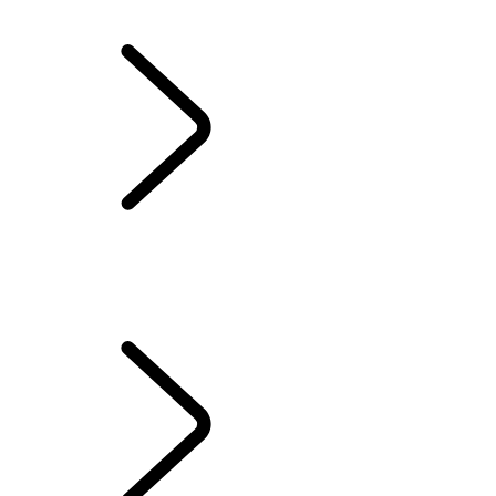
DESCRIÇÃO GERAL
INFORMAÇÃO E ENTRETENIMENTO
ASSINATURAS
APLICAÇÃO REMOTE
SECURE TRACKER E SECURE TRACKER PRO
FUNCIONALIDADES DE EMERGÊNCIA E SEGURANÇA
PERGUNTAS FREQUENTES SOBRE O PIVI
TERMOS E CONDIÇÕES DO INCONTROL