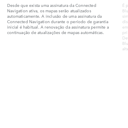
Desde que exista uma assinatura da Connected
É 
Navigation ativa, os mapas serão atualizados
Bl
automaticamente. A inclusão de uma assinatura da
si
Connected Navigation durante o período de garantia
di
inicial é habitual. A renovação da assinatura permite a
em
continuação de atualizações de mapas automáticas.
pri
De
Bl
alt