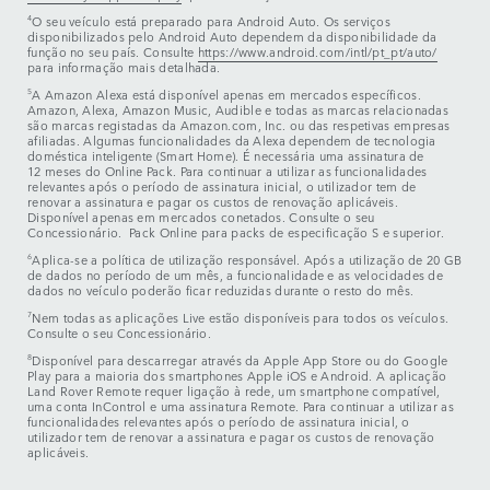
4
O seu veículo está preparado para Android Auto. Os serviços
disponibilizados pelo Android Auto dependem da disponibilidade da
função no seu país. Consulte
https://www.android.com/intl/pt_pt/auto/
para informação mais detalhada.
5
A Amazon Alexa está disponível apenas em mercados específicos.
Amazon, Alexa, Amazon Music, Audible e todas as marcas relacionadas
são marcas registadas da Amazon.com, Inc. ou das respetivas empresas
afiliadas. Algumas funcionalidades da Alexa dependem de tecnologia
doméstica inteligente (Smart Home). É necessária uma assinatura de
12 meses do Online Pack. Para continuar a utilizar as funcionalidades
relevantes após o período de assinatura inicial, o utilizador tem de
renovar a assinatura e pagar os custos de renovação aplicáveis.
Disponível apenas em mercados conetados. Consulte o seu
Concessionário. Pack Online para packs de especificação S e superior.
6
Aplica-se a política de utilização responsável. Após a utilização de 20 GB
de dados no período de um mês, a funcionalidade e as velocidades de
dados no veículo poderão ficar reduzidas durante o resto do mês.
7
Nem todas as aplicações Live estão disponíveis para todos os veículos.
Consulte o seu Concessionário.
8
Disponível para descarregar através da Apple App Store ou do Google
Play para a maioria dos smartphones Apple iOS e Android. A aplicação
Land Rover Remote requer ligação à rede, um smartphone compatível,
uma conta InControl e uma assinatura Remote. Para continuar a utilizar as
funcionalidades relevantes após o período de assinatura inicial, o
utilizador tem de renovar a assinatura e pagar os custos de renovação
aplicáveis.