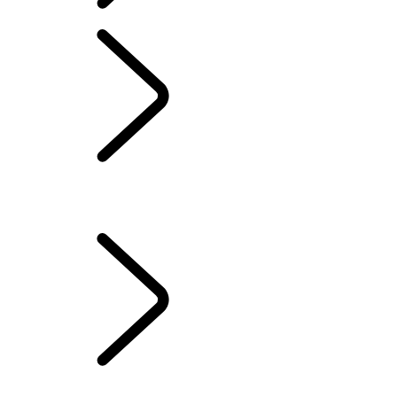
PROPRIETÁRIOS
INFORMAÇÃO E ENTRETENIMENTO
...
GUIA DE
CONFIGURAÇÃO DO PIVI
DESCRIÇÃO GERAL
GUIA DE CONFIGURAÇÃO DO TOUCH PRO
GUIA DE CONFIGURAÇÃO DO PIVI
SISTEMA DE
INFORMAÇÃO E ENTRETENIMENTO
GUIA DE CONFIGURAÇÃO DO PIVI
...