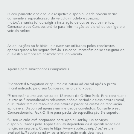
O equipamento opcional e a respetiva disponibilidade podem variar
consoante a especificação do veículo (modelo e conjunto
motor/transmissão) ou exigir a instalação de outros equipamentos.
Contacte o seu Concessionário para informação adicional ou configure o
veículo online.
As aplicações no habitáculo devem ser utilizadas pelos condutores
apenas quando for seguro fazê-lo. Os condutores têm de se assegurar de
que estão sempre em controlo total do veículo.
Apenas para smartphones compatíveis.
1
Connected Navigation exige uma assinatura adicional após o prazo
inicial indicado pelo seu Concessionário Land Rover.
2
É necessária uma assinatura de 12 meses do Online Pack. Para continuar a
utilizar as funcionalidades relevantes após o período de assinatura inicial,
o utilizador tem de renovar a assinatura e pagar os custos de renovação
aplicáveis. Disponível apenas em mercados conetados. Consulte o seu
Concessionário. Pack Online para packs de especificação S e superior.
3
O seu veículo está preparado para Apple CarPlay. Os serviços
disponibilizados pelo Apple CarPlay dependem da disponibilidade da
função no seu país. Consulte
https://www.apple.com/pt/ios/feature-
availability/#apple-carplay
para informação mais detalhada.