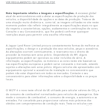
VER REGULAMENTO (EU) 2020/740 PDF
Nota importante relativa a imagens e especificações.
A escassez global
atual de semicondutores está a afetar as especificações de produção dos
veículos, a disponibilidade de opções e as datas de produção. Trata-se de
uma situação muito dinâmica e, como tal, as imagens utilizadas no site neste
momento podem não refletir integralmente as especificações atuais no que
diz respeito a características, opções, acabamentos e combinações de cores.
Consulte o seu Concessionário, que lhe poderá confirmar quaisquer
restrições atuais para permitir uma escolha informada.
A Jaguar Land Rover Limited procura constantemente formas de melhorar as
especificações, o design e a produção dos seus veículos, peças e acessórios.
As alterações ocorrem continuamente, e reservamo-nos o direito de
proceder às mesmas sem aviso prévio. Dependendo do MY, alguns
equipamentos podem ser opcionais ou estar incluídos de série. A
informação, as especificações, os motores e as cores neste site baseiam-se
nas especificações europeias e podem variar consoante o mercado, estando
sujeitos a alterações sem aviso prévio. Alguns veículos são apresentados com
equipamento opcional e acessórios de instalação no concessionário que
podem não estar disponíveis em todos os mercados. Contacte o seu
concessionário para obter informações sobre a disponibilidade e os preços
locais.
O WLTP é o novo teste oficial da UE utilizado para calcular valores de CO
e
2
de consumo de combustível normalizados para veículos de passageiros. Este
mede o consumo de combustível, o consumo de energia, a autonomia e as
emissões. Foi concebido para proporcionar valores mais próximos dos
obtidos com comportamentos de condução reais. Testa os veículos com